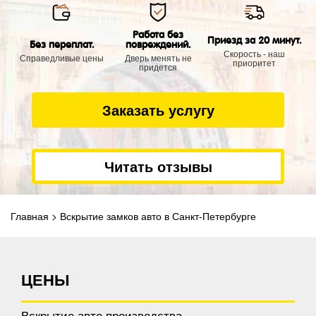
Работа без
Приезд за 20 минут.
Без переплат.
повреждений.
Скорость - наш
Справедливые цены
Дверь менять не
приоритет
придется
Заказать услугу
Читать отзывы
Главная
>
Вскрытие замков авто в Санкт-Петербурге
ЦЕНЫ
Вскрытие авто производства